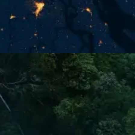
GLOBAÏA 是一家致力于塑造
世界观
的非营利组织。
通过星球可视化、数据制图、交互式时间轴、叙事与影像，我
们为那些过于
浩瀚
、过于
缓慢
或过于
复杂
而难以感知的事物赋
予形态——气候、生命与人类活动在深时中的律动，正是它们
定义了我们所处的时代。因为共同的星球，需要
共同的观看方
式
。
我们的愿景与使命
→