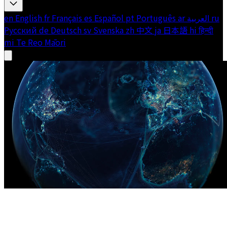
en
English
fr
Français
es
Español
pt
Português
ar
العربية
ru
Русский
de
Deutsch
sv
Svenska
zh
中文
ja
日本語
hi
हिन्दी
mi
Te Reo Māori